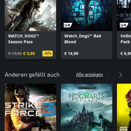
WATCH_DOGS™
Watch_Dogs™ Bad
Volls
Season Pass
Blood
Pack
€ 19,99
€ 3,99
€ 14,99
€ 6,9
-80%
Alle anzeigen
Anderen gefällt auch