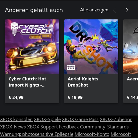
Alle anzeigen
Anderen gefällt auch
Cyber Clutch: Hot
Aerial_Knights
Aaer
Import Nights -
DropShot
Overdrive Edition
€ 24,99
€ 19,99
€ 14,
XBOX konsolen
XBOX-Spiele
XBOX Game Pass
XBOX-Zubehör
XBOX-News
XBOX Support
Feedback
Community-Standards
Warnung: photosensitive Epilepsie
Microsoft-Konto
Microsoft