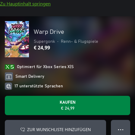
Zu Hauptinhalt springen
Warp Drive
Supergonk
•
Renn- & Flugspiele
€ 24,99
Optimiert für Xbox Series X|S
Smart Delivery
17 unterstützte Sprachen
KAUFEN
€ 24,99
ZUR WUNSCHLISTE HINZUFÜGEN
● ● ●