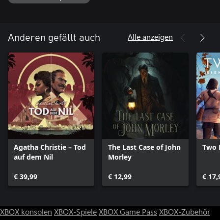
"This Bed We Made" ist ein Wirbelwind aus Glamour, Rätsel und
Intrigen, der sich im Verlauf eines einzigen, unvergesslichen Tages
entfaltet. Es ist Zeit einzuchecken.
Alle anzeigen
Anderen gefällt auch
Agatha Christie – Tod
The Last Case of John
Two F
auf dem Nil
Morley
€ 39,99
€ 12,99
€ 17,
XBOX konsolen
XBOX-Spiele
XBOX Game Pass
XBOX-Zubehör