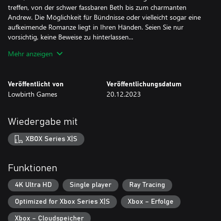
treffen, von der schwer fassbaren Beth bis zum charmanten
Andrew. Die Möglichkeit für Bündnisse oder vielleicht sogar eine
aufkeimende Romanze liegt in Ihren Händen. Seien Sie nur
vorsichtig, keine Beweise zu hinterlassen...
Mehr anzeigen
- NEO-NOIR ERMITTLUNG: Entdecken Sie eine dunkle,
geheimnisvolle und faszinierende Geschichte mit einem Hauch
von Glamour und Mord, während Sie drei atmosphärische Etagen
Veröffentlicht von
Veröffentlichungsdatum
des Clarington Hotels erkunden;
Lowbirth Games
20.12.2023
- HEIMLICHES VERGNÜGEN: Ergründen Sie Ihr (un)diskretes
Interesse am Leben anderer, indem Sie deren Besitz in 360°
Wiedergabe mit
inspizieren und Rätsel lösen.
XBOX Series X|S
- VERTRAULICHE BEZIEHUNGEN: Knüpfen Sie enge Bande mit
Hotelmitarbeitern und Gästen, einschließlich Ihrer Wahl des
Verbündeten zwischen der cleveren Beth und dem intellektuellen
Funktionen
Andrew;
4K Ultra HD
Single player
Ray Tracing
- REALISTISCHE FOLGEN: Jede Aktion und jede geöffnete Tür
Optimized for Xbox Series X|S
Xbox – Erfolge
kann Auswirkungen darauf haben, wie sich die Geschichte
entfaltet... einschließlich, wie Sie die Zimmer aufräumen!
Xbox – Cloudspeicher