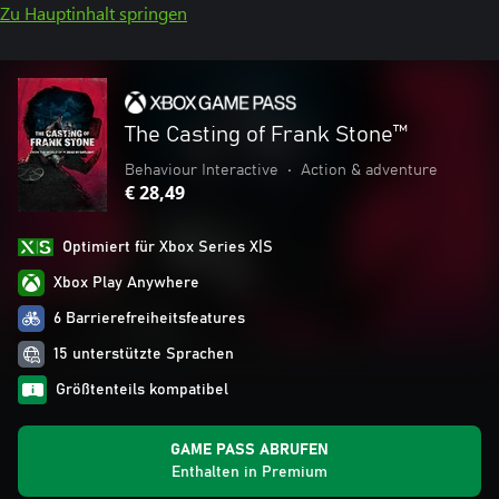
Zu Hauptinhalt springen
The Casting of Frank Stone™
Behaviour Interactive
•
Action & adventure
€ 28,49
Optimiert für Xbox Series X|S
Xbox Play Anywhere
6 Barrierefreiheitsfeatures
15 unterstützte Sprachen
Größtenteils kompatibel
GAME PASS ABRUFEN
Enthalten in Premium