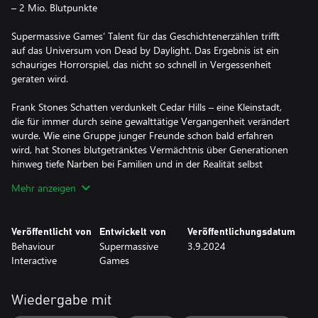
– 2 Mio. Blutpunkte
Supermassive Games’ Talent für das Geschichtenerzählen trifft
auf das Universum von Dead by Daylight. Das Ergebnis ist ein
schauriges Horrorspiel, das nicht so schnell in Vergessenheit
geraten wird.
Frank Stones Schatten verdunkelt Cedar Hills – eine Kleinstadt,
die für immer durch seine gewalttätige Vergangenheit verändert
wurde. Wie eine Gruppe junger Freunde schon bald erfahren
wird, hat Stones blutgetränktes Vermächtnis über Generationen
hinweg tiefe Narben bei Familien und in der Realität selbst
hinterlassen.
Mehr anzeigen
Ein Rätsel von kosmischen Ausmaßen
In den Tiefen eines Stahlwerks in Oregon bringen die grausamen
Veröffentlicht von
Entwickelt von
Veröffentlichungsdatum
Verbrechen eines sadistischen Mörders unvorstellbare Schrecken
Behaviour
Supermassive
3.9.2024
hervor. Tauche in die Geheimnisse von Cedar Hills ein. Begleite
Interactive
Games
eine Gruppe völlig neuer Charaktere, deren Schicksale
miteinander verknüpft sind, auf einer unheimlichen Reise, bei der
nichts so ist, wie es scheint.
Wiedergabe mit