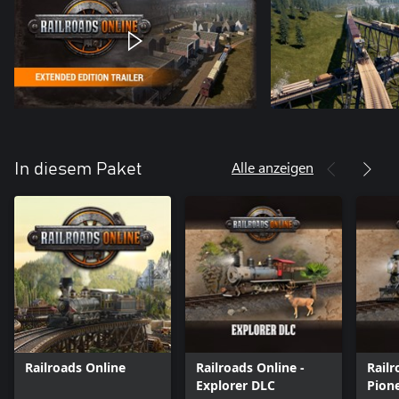
Alle anzeigen
In diesem Paket
Railroads Online
Railroads Online -
Railr
Explorer DLC
Pion