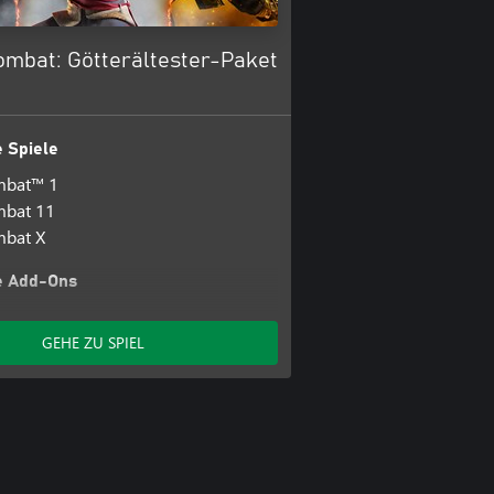
ombat: Götterältester-Paket
 Spiele
mbat™ 1
mbat 11
mbat X
e Add-Ons
bat™ 1: Definitive Edition-
ung
GEHE ZU SPIEL
bat™ 1: Khaos Reigns-Erweiterung
bat™ 1: Khaos Reigns-Paket
bat™ 1: Khaos Reigns-Erweiterung
at-Pack
 Drachenkristalle