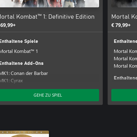
ortal Kombat™ 1: Definitive Edition
Mortal K
 69,99+
€ 79,99+
Enthaltene Spiele
Enthaltene
Mortal Kombat™ 1
Mortal Ko
Mortal Ko
Enthaltene Add-Ons
Mortal Ko
MK1: Conan der Barbar
Enthalten
MK1: Cyrax
MK1: Ghostface
Mortal Kom
MK1: Havik
Verbesser
GEHE ZU SPIEL
MK1: Kameo-Freischaltspack
Mortal Kom
Mortal Kombat™ 1: Khaos Reigns-Erweiterung
Mortal Kom
MK1: Madam Bo
Mortal Kom
MK1: Noob Saibot
MK1: Komb
MK1: Khaos Reigns Skins zur Vorbestellung
MK1: 1.250