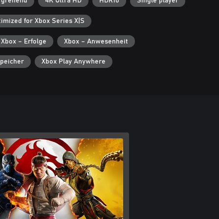
rgreifend
4K Ultra HD
HDR10
Single player
imized for Xbox Series X|S
Xbox – Erfolge
Xbox – Anwesenheit
peicher
Xbox Play Anywhere