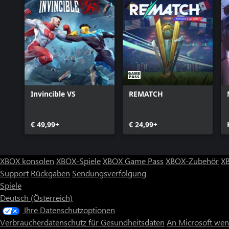
Invincible VS
REMATCH
€ 49,99+
€ 24,99+
XBOX konsolen
XBOX-Spiele
XBOX Game Pass
XBOX-Zubehör
X
Support
Rückgaben
Sendungsverfolgung
Spiele
Deutsch (Österreich)
Ihre Datenschutzoptionen
Verbraucherdatenschutz für Gesundheitsdaten
An Microsoft we