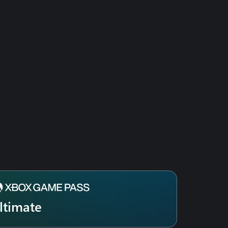
n der Barbar
emaker
00
lander
 Chi
tface
i-Man™
x
k
g Tsung
 Saibot
or
da Takahashi
c
o-Freischaltspack
 Cage
ltimate
am Bo
ado