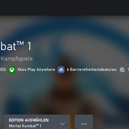
bat™ 1
Kampfspiele
 X|S
Xbox Play Anywhere
6 Barrierefreiheitsfeatures
EDITION AUSWÄHLEN
● ● ●
Mortal Kombat™ 1