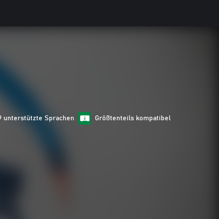
9 unterstützte Sprachen
Größtenteils kompatibel