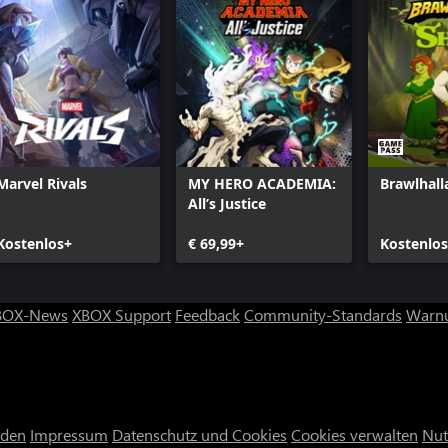
Rambo
RoboCop
Shang Tsu
Sheeva
Sindel
Spawn
Terminato
Marvel Rivals
MY HERO ACADEMIA:
Brawlhall
Klassische
All’s Justice
Johnny Cag
Sommerhit
Kostenlos+
€ 69,99+
Kostenlo
Klassisch 
Halloween
Johnny Ca
BOX-News
XBOX Support
Feedback
Community-Standards
Warnu
Klassische
Doppel-Fea
Gothic Hor
DC Anders
Geras: Her
nden
Impressum
Datenschutz und Cookies
Cookies verwalten
Nut