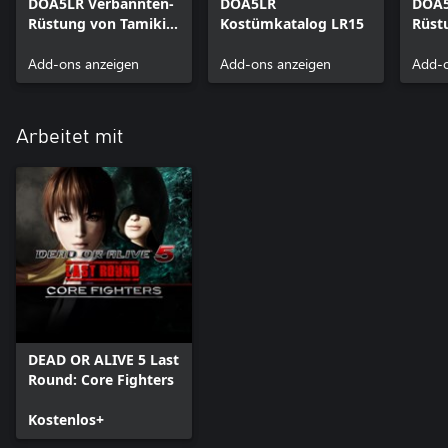
DOA5LR Verbannten-
DOA5LR
DOA5
Rüstung von Tamiki
Kostümkatalog LR15
Rüst
Wakaki - Kasumi
Waka
Add-ons anzeigen
Add-ons anzeigen
Add-o
Arbeitet mit
DEAD OR ALIVE 5 Last
Round: Core Fighters
Kostenlos+