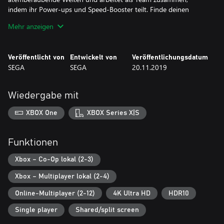
indem ihr Power-ups und Speed-Booster teilt. Finde deinen
eigenen Rennstil – wähle aus 3 verschiedenen Charaktertypen
Mehr anzeigen
und schalte bahnbrechende Fahrzeug-Optionen zur Anpassung
frei, die zu deinem Rennstil passen.
Veröffentlicht von
Entwickelt von
Veröffentlichungsdatum
SEGA
SEGA
20.11.2019
Wiedergabe mit
XBOX One
XBOX Series X|S
Funktionen
Xbox – Co-Op lokal (2-3)
Xbox – Multiplayer lokal (2-4)
Online-Multiplayer (2-12)
4K Ultra HD
HDR10
Single player
Shared/split screen