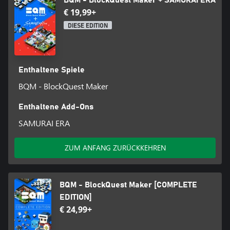
€ 19,99+
DIESE EDITION
Enthaltene Spiele
BQM - BlockQuest Maker
Enthaltene Add-Ons
SAMURAI ERA
ZUM ANFANG ZURÜCKKEHREN
BQM - BlockQuest Maker [COMPLETE
EDITION]
€ 24,99+