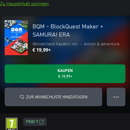
Zu Hauptinhalt springen
BQM - BlockQuest Maker +
SAMURAI ERA
Wonderland Kazakiri inc.
•
Action & adventure
€ 19,99+
KAUFEN
€ 19,99+
ZUR WUNSCHLISTE HINZUFÜGEN
● ● ●
PEGI 7