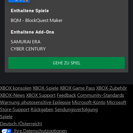
Enthaltene Spiele
BQM - BlockQuest Maker
Enthaltene Add-Ons
SAMURAI ERA
CYBER CENTURY
GEHE ZU SPIEL
XBOX konsolen
XBOX-Spiele
XBOX Game Pass
XBOX-Zubehör
XBOX-News
XBOX Support
Feedback
Community-Standards
Warnung: photosensitive Epilepsie
Microsoft-Konto
Microsoft
Store-Support
Rückgaben
Sendungsverfolgung
Spiele
Deutsch (Österreich)
Ihre Datenschutzoptionen