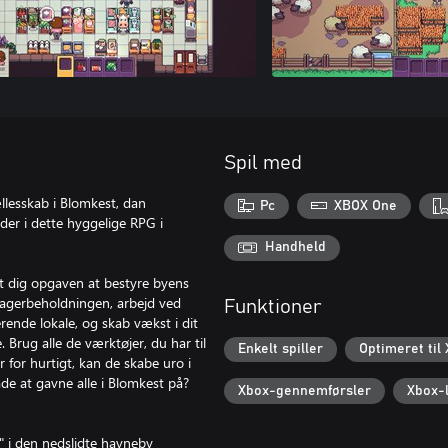
Spil med
llesskab i Blomkest, dan
Pc
XBOX One
der i dette hyggelige RPG i
Handheld
t dig opgaven at bestyre byens
lagerbeholdningen, arbejd ved
Funktioner
ende lokale, og skab vækst i dit
rug alle de værktøjer, du har til
Enkelt spiller
Optimeret til
 for hurtigt, kan de skabe uro i
åde at gavne alle i Blomkest på?
Xbox-gennemførsler
Xbox-l
y"" i den nedslidte havneby