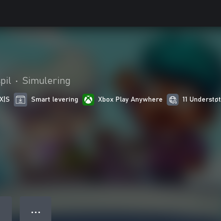
pil
•
Simulering
 X|S
Smart levering
Xbox Play Anywhere
11 Understø
● ● ●