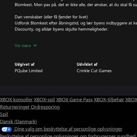
Blomkest. Men pas på, det er ikke alle, der ønsker, at du skal få su
Dan venskaber (eller få fjender for livet)
Udforsk Blomkest efter åbningstid, og lær byens indbyggere at ke
Discounty, og afslør byens skjulte hemmeligheder.
Design og dekorer din helt egen butik
Vis mere
Skab en iøjnefaldende og effektiv butik ved at omarrangere hyld
indbydende gange, som er nemme at finde rundt i, og tilføj deko
til at købe!
Udgivet af
Udviklet af
PQube Limited
Crinkle Cut Games
Indgå handelsaftaler med de lokale
Blomkestianerne er ikke glade for nytilkomne. Vind producenternes 
sælg lokale specialvarer for at skabe et større overskud i Discount
Balancer en butiksindehavers mange ansvar
XBOX konsoller
XBOX-spil
XBOX Game Pass
XBOX-tilbehør
XBOX
Hold hylderne fulde, gulvene rene og lagerrummet organiseret. B
Returneringer
Ordresporing
kassen, så de bliver ved med at være glade! Ingen kan lide at vente
Spil
Udvid dit supermarked, så det bliver til et imperium!
Dansk (Danmark)
Invester på ny, og skab vækst i takt med, at overskuddet vokser!
Dine valg om beskyttelse af personlige oplysninger
flere varer, og reklamér for den rundtomkring i byen!
Beskyttelse af personlige oplysninger om forbrugernes sundhed