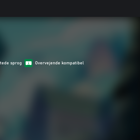
ttede sprog
Overvejende kompatibel