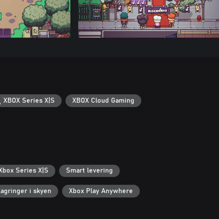
XBOX Series X|S
XBOX Cloud Gaming
 Xbox Series X|S
Smart levering
agringer i skyen
Xbox Play Anywhere