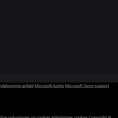
ysfølsomme anfald
Microsoft-konto
Microsoft Store-support
nlige oplysninger og cookies
Administrer cookies
Copyright &