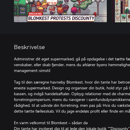
Beskrivelse
Administrer dit eget supermarked, gå på opdagelse i det tætte fæ
venskaber, eller skab fjender, mens du afslører byens hemmelighe
management-simstil
Tag til den særegne havneby Blomkest, hvor din tante har betroe
eneste supermarked. Design og organiser din butik, hold styr på 
kassen, og indgå handelsaftaler. Opbyg relationer med de charmer
forretningsimperium, mens du navigerer i samfundsdynamikkerne. B
rådighed, til at udvide din forretning, men pas på: Hvis du vækster
dette tætte fællesskab. Vil du jage endeløs profit eller finde en m
En varm velkomst til Blomkest – sådan da
Din tante har inviteret dig til at lede den lokale butik ""Discount