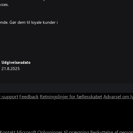
cces.
nde. Gør dem til loyale kunder i
erne og produkterne. Design
rationer for at opmuntre kunderne
Udgivelsesdato
21.8.2025
tillid, indgå handelsaftaler, og
y!
-support
Feedback
Retningslinjer for fællesskabet
Advarsel om l
etjen kunderne hurtigt ved
 ...
 Udvid din butik, så du kan have
Kontakt Microsoft
Oplysninger til prægning
Beskyttelse af perso