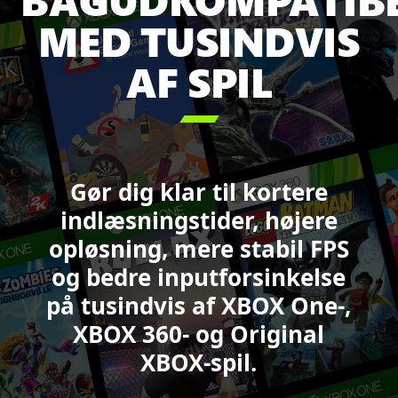
Pass,
MED TUSINDVIS
herunder
Minecraft
AF SPIL
Legends,
Sea

of
Thieves,
Forza
Gør dig klar til kortere
Motorsport,
DOOM,
indlæsningstider, højere
Starfield
opløsning, mere stabil FPS
og
og bedre inputforsinkelse
Call
of
på tusindvis af XBOX One-,
Duty:
XBOX 360- og Original
Black
XBOX-spil.
Ops
6.