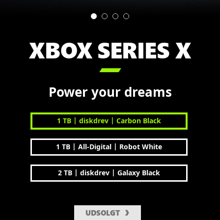
XBOX SERIES X

Power your dreams
|
|
1 TB
diskdrev
Carbon Black
|
|
1 TB
All-Digital
Robot White
|
|
2 TB
diskdrev
Galaxy Black
UDSOLGT