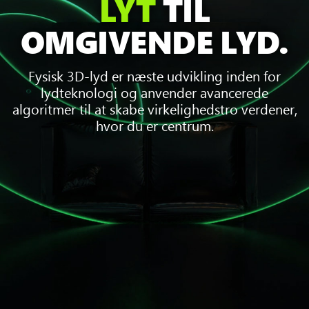
LYT
TIL
OMGIVENDE LYD.
Fysisk 3D-lyd er næste udvikling inden for
lydteknologi og anvender avancerede
algoritmer til at skabe virkelighedstro verdener,
hvor du er centrum.