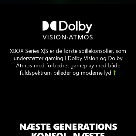
Tre
møbler
omkring
et
tv.
Animerede
XBOX Series X|S er de første spillekonsoller, som
lydbølger
understøtter gaming i Dolby Vision og Dolby
hopper
Atmos med forbedret gameplay med både
rundt
fuldspektrum billeder og moderne lyd.
†
i
rummet
og
viser
3D
fysisk
lyd
NÆSTE GENERATIONS
KONSOL. NÆSTE