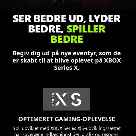
ser
fremad.
SER BEDRE UD, LYDER
Bag
ham
BEDRE,
SPILLER
kæmper
BEDRE
Damon,
Dominic
Begiv dig ud på nye eventyr, som de
og
er skabt til at blive oplevet på XBOX
Augustus
Series X.
mod
Locust
i
en
brændende
by.
OPTIMERET GAMING-OPLEVELSE
Spil udviklet med XBOX Series X|S-udviklingssættet
har suveræne indlæsningstider, grafik og respons.