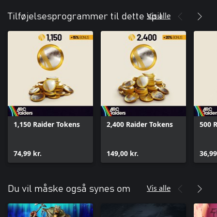
Vis alle
Tilføjelsesprogrammer til dette spil
1,150 Raider Tokens
2,400 Raider Tokens
500 
74,99 kr.
149,00 kr.
36,99
Vis alle
Du vil måske også synes om