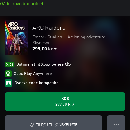
Gå til hovedindholdet
ARC Raiders
Embark Studios
•
Action og adventure
•
Skydespil
299,00 kr.+
Optimeret til Xbox Series X|S
Xbox Play Anywhere
Overvejende kompatibel
KØB
299,00 kr.+
TILFØJ TIL ØNSKELISTE
● ● ●