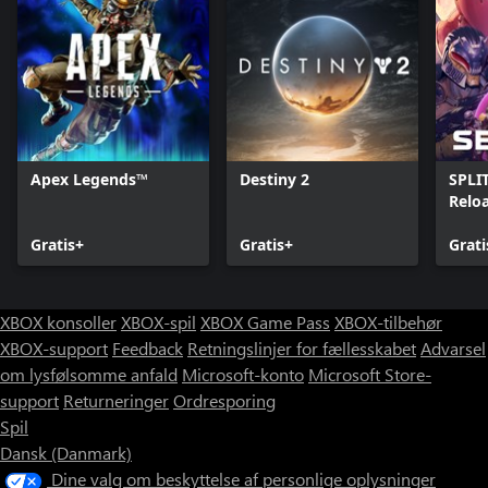
Apex Legends™
Destiny 2
SPLI
Relo
Gratis+
Gratis+
Grati
XBOX konsoller
XBOX-spil
XBOX Game Pass
XBOX-tilbehør
XBOX-support
Feedback
Retningslinjer for fællesskabet
Advarsel
om lysfølsomme anfald
Microsoft-konto
Microsoft Store-
support
Returneringer
Ordresporing
Spil
Dansk (Danmark)
Dine valg om beskyttelse af personlige oplysninger