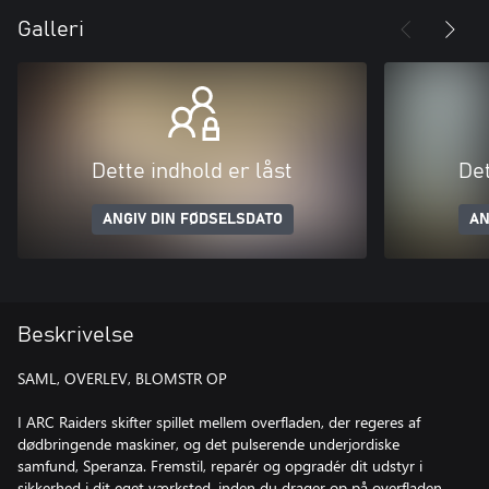
Galleri
Dette indhold er låst
Det
ANGIV DIN FØDSELSDATO
AN
Beskrivelse
SAML, OVERLEV, BLOMSTR OP
I ARC Raiders skifter spillet mellem overfladen, der regeres af
dødbringende maskiner, og det pulserende underjordiske
samfund, Speranza. Fremstil, reparér og opgradér dit udstyr i
sikkerhed i dit eget værksted, inden du drager op på overfladen