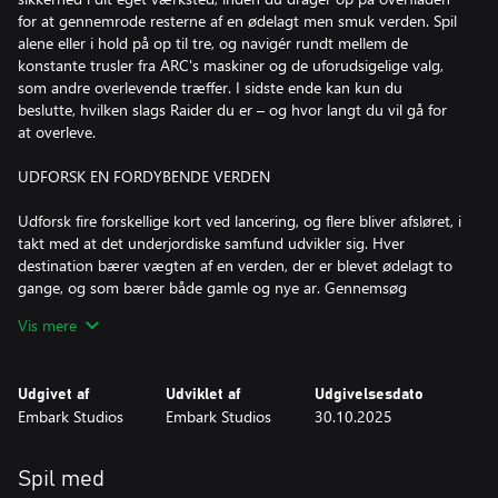
for at gennemrode resterne af en ødelagt men smuk verden. Spil
alene eller i hold på op til tre, og navigér rundt mellem de
konstante trusler fra ARC's maskiner og de uforudsigelige valg,
som andre overlevende træffer. I sidste ende kan kun du
beslutte, hvilken slags Raider du er – og hvor langt du vil gå for
at overleve.
UDFORSK EN FORDYBENDE VERDEN
Udforsk fire forskellige kort ved lancering, og flere bliver afsløret, i
takt med at det underjordiske samfund udvikler sig. Hver
destination bærer vægten af en verden, der er blevet ødelagt to
gange, og som bærer både gamle og nye ar. Gennemsøg
ruinerne efter værdifuldt bytte, og sammensæt en fortid, der
Vis mere
langsomt bliver opslugt af naturen. Forholdene på kortene
udvikler sig hele tiden, så du ikke får to ens runs, og omskifteligt
vejr, fjender og mekanikker gør spillet uforudsigeligt og farefyldt.
Udgivet af
Udviklet af
Udgivelsesdato
Embark Studios
Embark Studios
30.10.2025
GØR DIT KRAV
I et samfund baseret på mod og bravade er det op til dig at gøre
Spil med
dit krav som Raider. Det bytte, du finder, kan sælges for penge