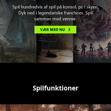
Spil hundredvis af spil på konsol, pc i skyen.
Dyk ned i legendariske franchises. Spil
sammen med venner.
VÆR MED NU
Spilfunktioner