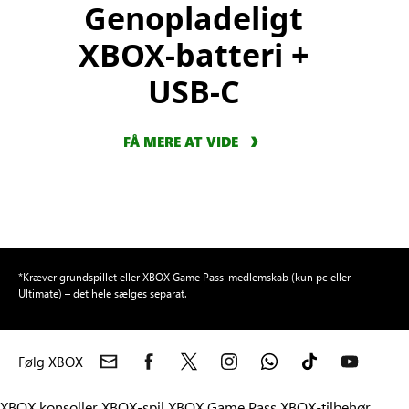
Genopladeligt
XBOX-batteri +
USB-C
FÅ MERE AT VIDE
*Kræver grundspillet eller XBOX Game Pass-medlemskab (kun pc eller
Ultimate) – det hele sælges separat.
Følg XBOX
XBOX konsoller
XBOX-spil
XBOX Game Pass
XBOX-tilbehør