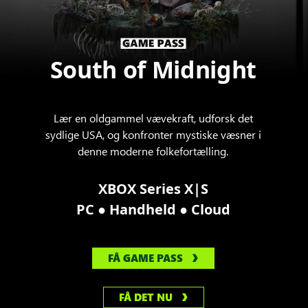
South of Midnight
Lær en oldgammel vævekraft, udforsk det
sydlige USA, og konfronter mystiske væsner i
denne moderne folkefortælling.
XBOX Series X|S
●
●
PC
Handheld
Cloud
FÅ GAME PASS
FÅ DET NU