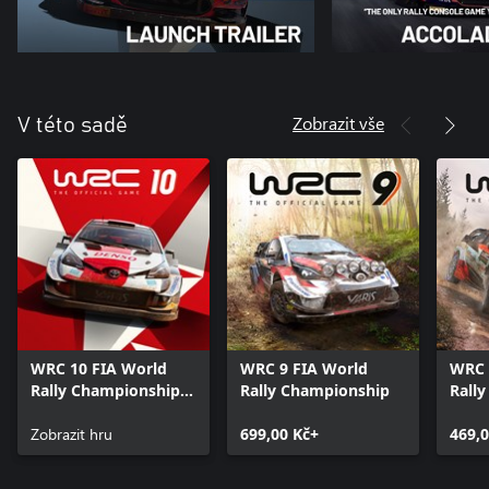
Zobrazit vše
V této sadě
WRC 10 FIA World
WRC 9 FIA World
WRC 
Rally Championship
Rally Championship
Rall
Xbox Series X|S
Xbox
Zobrazit hru
699,00 Kč+
469,0