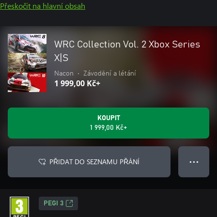
Přeskočit na hlavní obsah
WRC Collection Vol. 2 Xbox Series
X|S
Nacon
•
Závodění a létání
1 999,00 Kč+
KOUPIT
1 999,00 Kč+
PŘIDAT DO SEZNAMU PŘÁNÍ
● ● ●
PEGI 3