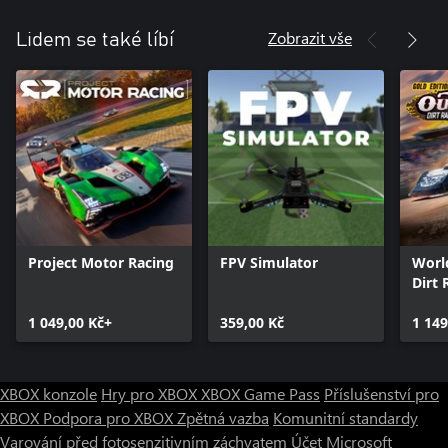
Zobrazit vše
Lidem se také líbí
Project Motor Racing
FPV Simulator
Worl
Dirt 
Editi
1 049,00 Kč+
359,00 Kč
1 149
XBOX konzole
Hry pro XBOX
XBOX Game Pass
Příslušenství pro
XBOX
Podpora pro XBOX
Zpětná vazba
Komunitní standardy
Varování před fotosenzitivním záchvatem
Účet Microsoft