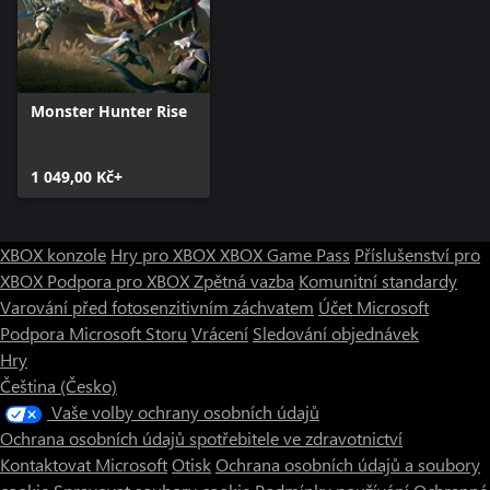
Monster Hunter Rise
1 049,00 Kč+
XBOX konzole
Hry pro XBOX
XBOX Game Pass
Příslušenství pro
XBOX
Podpora pro XBOX
Zpětná vazba
Komunitní standardy
Varování před fotosenzitivním záchvatem
Účet Microsoft
Podpora Microsoft Storu
Vrácení
Sledování objednávek
Hry
Čeština (Česko)
Vaše volby ochrany osobních údajů
Ochrana osobních údajů spotřebitele ve zdravotnictví
Kontaktovat Microsoft
Otisk
Ochrana osobních údajů a soubory