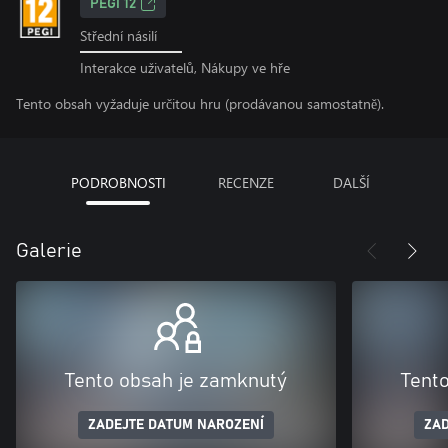
PEGI 12
Střední násilí
Interakce uživatelů, Nákupy ve hře
Tento obsah vyžaduje určitou hru (prodávanou samostatně).
PODROBNOSTI
RECENZE
DALŠÍ
Galerie
Tento obsah je zamknutý
Tent
ZADEJTE DATUM NAROZENÍ
ZAD