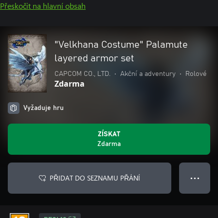
Přeskočit na hlavní obsah
"Velkhana Costume" Palamute
layered armor set
CAPCOM CO., LTD.
•
Akční a adventury
•
Rolové
Zdarma
Vyžaduje hru
ZÍSKAT
Zdarma
PŘIDAT DO SEZNAMU PŘÁNÍ
● ● ●