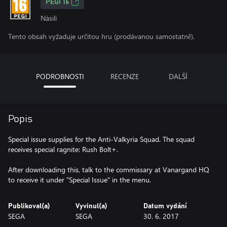
PEGI 16
Násilí
Tento obsah vyžaduje určitou hru (prodávanou samostatně).
PODROBNOSTI
RECENZE
DALŠÍ
Popis
Special issue supplies for the Anti-Valkyria Squad. The squad
receives special ragnite: Rush Bolt+.
After downloading this, talk to the commissary at Vanargand HQ
to receive it under "Special Issue" in the menu.
Publikoval(a)
Vyvinul(a)
Datum vydání
SEGA
SEGA
30. 6. 2017