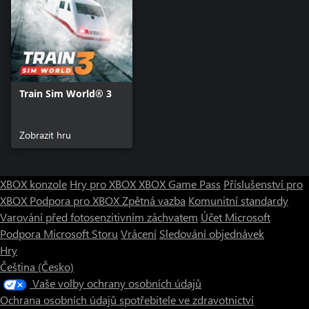
Train Sim World® 3
Zobrazit hru
XBOX konzole
Hry pro XBOX
XBOX Game Pass
Příslušenství pro
XBOX
Podpora pro XBOX
Zpětná vazba
Komunitní standardy
Varování před fotosenzitivním záchvatem
Účet Microsoft
Podpora Microsoft Storu
Vrácení
Sledování objednávek
Hry
Čeština (Česko)
Vaše volby ochrany osobních údajů
Ochrana osobních údajů spotřebitele ve zdravotnictví