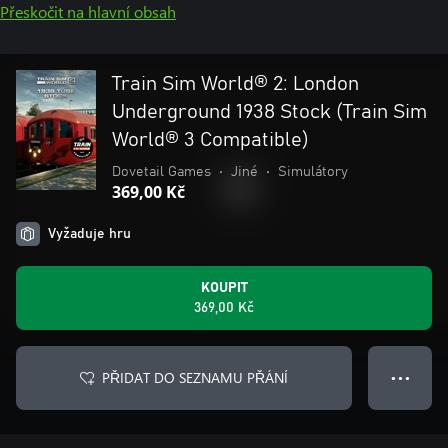
Přeskočit na hlavní obsah
Train Sim World® 2: London
Underground 1938 Stock (Train Sim
World® 3 Compatible)
Dovetail Games
•
Jiné
•
Simulátory
369,00 Kč
Vyžaduje hru
KOUPIT
369,00 Kč
PŘIDAT DO SEZNAMU PŘÁNÍ
● ● ●