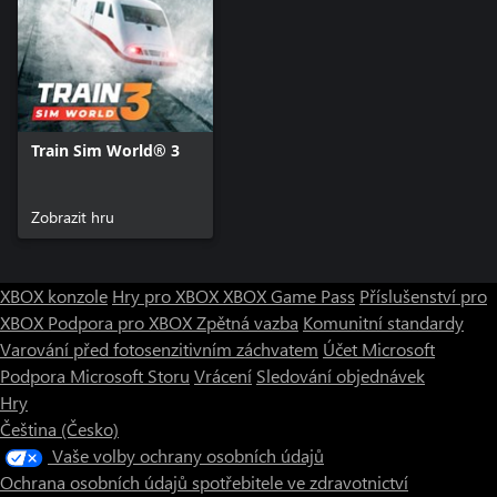
Train Sim World® 3
Zobrazit hru
XBOX konzole
Hry pro XBOX
XBOX Game Pass
Příslušenství pro
XBOX
Podpora pro XBOX
Zpětná vazba
Komunitní standardy
Varování před fotosenzitivním záchvatem
Účet Microsoft
Podpora Microsoft Storu
Vrácení
Sledování objednávek
Hry
Čeština (Česko)
Vaše volby ochrany osobních údajů
Ochrana osobních údajů spotřebitele ve zdravotnictví