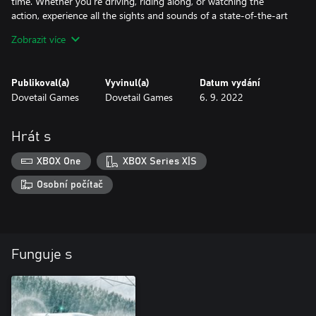
time. Whether you’re driving, riding along, or watching the
action, experience all the sights and sounds of a state-of-the-art
railway.
Zobrazit více
Publikoval(a)
Vyvinul(a)
Datum vydání
Dovetail Games
Dovetail Games
6. 9. 2022
Hrát s
XBOX One
XBOX Series X|S
Osobní počítač
Funguje s