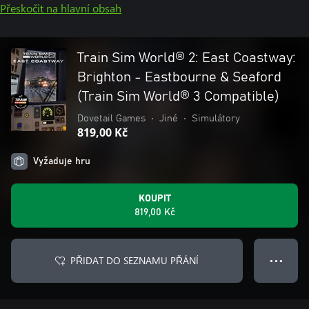
Přeskočit na hlavní obsah
Train Sim World® 2: East Coastway:
Brighton - Eastbourne & Seaford
(Train Sim World® 3 Compatible)
Dovetail Games
•
Jiné
•
Simulátory
819,00 Kč
Vyžaduje hru
KOUPIT
819,00 Kč
PŘIDAT DO SEZNAMU PŘÁNÍ
● ● ●