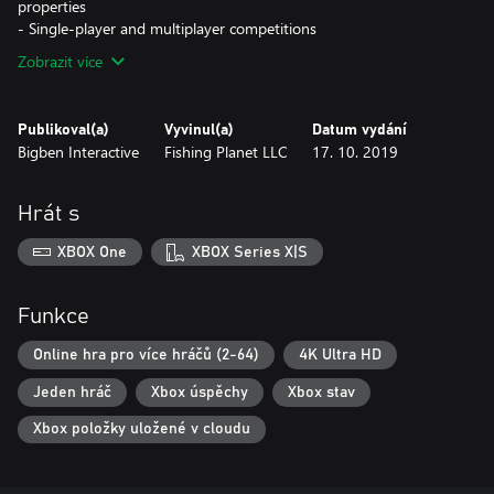
properties
- Single-player and multiplayer competitions
Zobrazit více
Publikoval(a)
Vyvinul(a)
Datum vydání
Bigben Interactive
Fishing Planet LLC
17. 10. 2019
Hrát s
XBOX One
XBOX Series X|S
Funkce
Online hra pro více hráčů (2-64)
4K Ultra HD
Jeden hráč
Xbox úspěchy
Xbox stav
Xbox položky uložené v cloudu