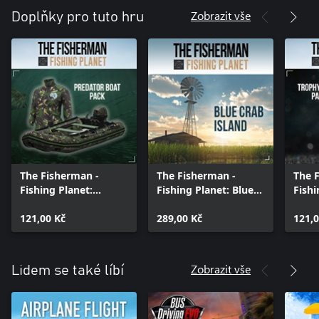
Zobrazit vše
Doplňky pro tuto hru
The Fisherman -
The Fisherman -
The 
Fishing Planet:
Fishing Planet: Blue
Fishi
Predator Boat Pack
Crab Island
Trop
121,00 Kč
Expansion
289,00 Kč
121,0
Zobrazit vše
Lidem se také líbí