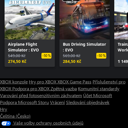
Airplane Flight
Bus Driving Simulator
Train
Simulator : EVO
: EVO
Worl
549,00 Kč
569,00 Kč
-50 %
-50 %
274,50 Kč
284,50 Kč
1 149
XBOX konzole
Hry pro XBOX
XBOX Game Pass
Příslušenství pro
XBOX
Podpora pro XBOX
Zpětná vazba
Komunitní standardy
Varování před fotosenzitivním záchvatem
Účet Microsoft
Podpora Microsoft Storu
Vrácení
Sledování objednávek
Hry
Čeština (Česko)
Vaše volby ochrany osobních údajů