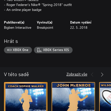
- Roger Federer’s Nike® "Spring 2018" outfit
- An online player badge
Publikoval(a)
Vyvinul(a)
Datum vydání
Bigben Interactive
Breakpoint
22. 5. 2018
Hrát s
XBOX One
XBOX Series X|S
Zobrazit vše
V této sadě