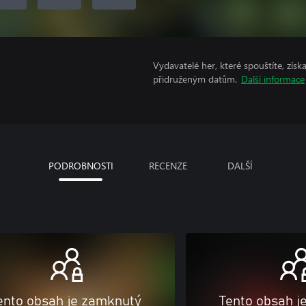
Vydavatelé her, které spouštíte, získ
přidruženým datům.
Další informace
PODROBNOSTI
RECENZE
DALŠÍ
ento obsah je zamknutý
Tento obsah j