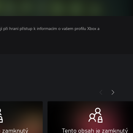
ají při hraní přístup k informacím o vašem profilu Xbox a
e zamknutý
Tento obsah je zamknutý