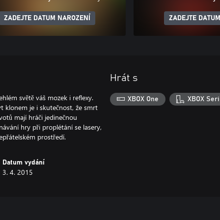
ZADEJTE DATUM NAROZENÍ
ZADEJTE DATUM
Hrát s
hlém světě váš mozek i reflexy.
XBOX One
XBOX Seri
ýt klonem je i skutečnost, že smrt
ivotů mají hráči jedinečnou
ávání hry při proplétání se lasery,
Datum vydání
3. 4. 2015