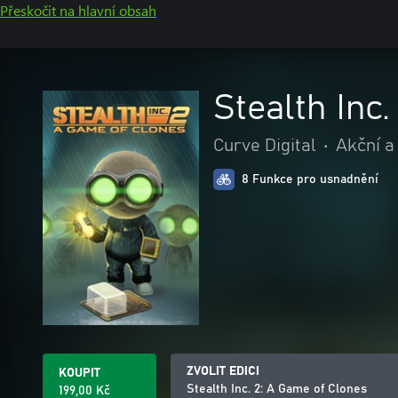
Přeskočit na hlavní obsah
Stealth Inc
Curve Digital
•
Akční a
8 Funkce pro usnadnění
ZVOLIT EDICI
KOUPIT
Stealth Inc. 2: A Game of Clones
199,00 Kč