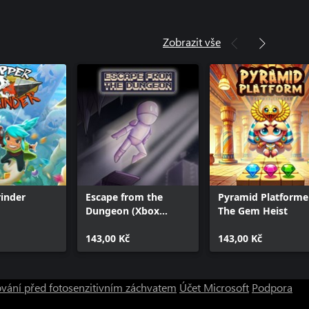
Zobrazit vše
inder
Escape from the
Pyramid Platformer
Dungeon (Xbox
The Gem Heist
Series)
143,00 Kč
143,00 Kč
vání před fotosenzitivním záchvatem
Účet Microsoft
Podpora