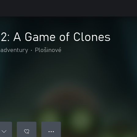
. 2: A Game of Clones
 adventury
•
Plošinové
● ● ●