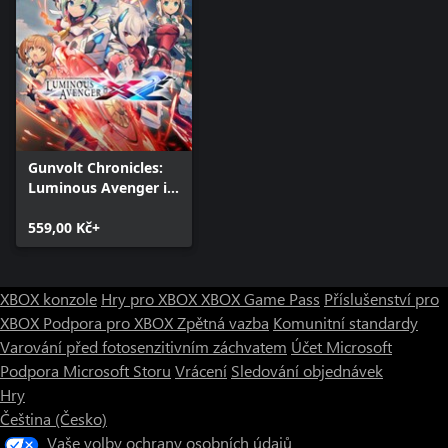
Gunvolt Chronicles:
Luminous Avenger iX
2
559,00 Kč+
XBOX konzole
Hry pro XBOX
XBOX Game Pass
Příslušenství pro
XBOX
Podpora pro XBOX
Zpětná vazba
Komunitní standardy
Varování před fotosenzitivním záchvatem
Účet Microsoft
Podpora Microsoft Storu
Vrácení
Sledování objednávek
Hry
Čeština (Česko)
Vaše volby ochrany osobních údajů