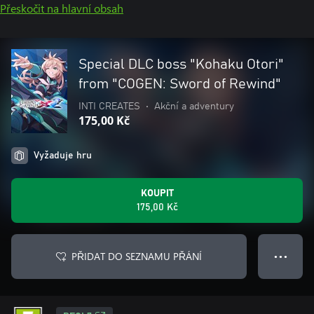
Přeskočit na hlavní obsah
Special DLC boss "Kohaku Otori"
from "COGEN: Sword of Rewind"
INTI CREATES
•
Akční a adventury
175,00 Kč
Vyžaduje hru
KOUPIT
175,00 Kč
PŘIDAT DO SEZNAMU PŘÁNÍ
● ● ●