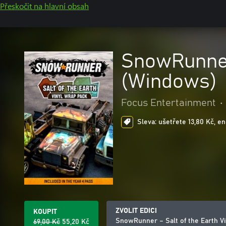
Přeskočit na hlavní obsah
SnowRunner 
(Windows)
Focus Entertainment
•
Sleva: ušetřete 13,80 Kč, en
ZVOLIT EDICI
KOUPIT
SnowRunner – Salt of the Earth V
69,00 Kč
55,20 Kč