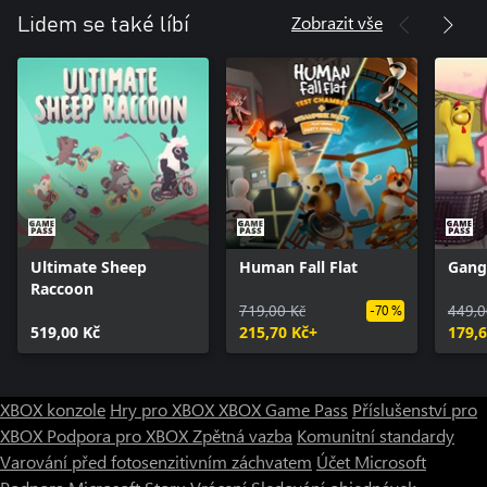
Zobrazit vše
Lidem se také líbí
Ultimate Sheep
Human Fall Flat
Gang
Raccoon
719,00 Kč
449,0
-70 %
519,00 Kč
215,70 Kč+
179,6
XBOX konzole
Hry pro XBOX
XBOX Game Pass
Příslušenství pro
XBOX
Podpora pro XBOX
Zpětná vazba
Komunitní standardy
Varování před fotosenzitivním záchvatem
Účet Microsoft