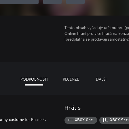
Tento obsah vyžaduje určitou hru (
Online hraní pro více hráčů na konz
(předplatná se prodávají samostatně)
PODROBNOSTI
RECENZE
DALŠÍ
Hrát s
 Bunny costume for Phase 4.
XBOX One
XBOX Seri