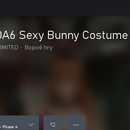
DOA6 Sexy Bunny Costume
IMITED
•
Bojové hry
● ● ●
- Phase 4