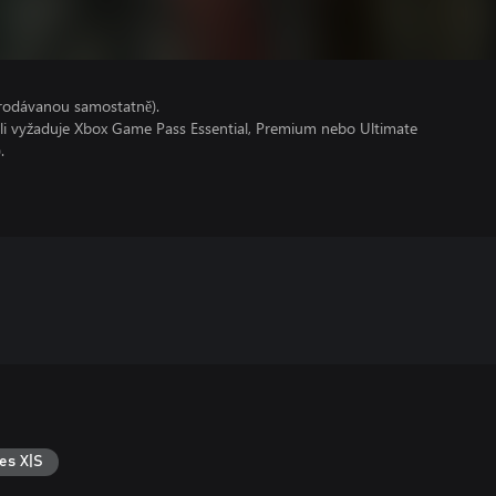
prodávanou samostatně).
oli vyžaduje Xbox Game Pass Essential, Premium nebo Ultimate
.
es X|S