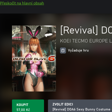
Přeskočit na hlavní obsah
[Revival] 
KOEI TECMO EUROPE L
Vyžaduje hru
ZVOLIT EDICI
KOUPIT
[Revival] DOA6 Sexy Bunny Costume 
57,00 Kč