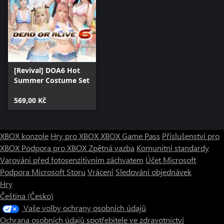
[Revival] DOA6 Hot
Summer Costume Set
569,00 Kč
XBOX konzole
Hry pro XBOX
XBOX Game Pass
Příslušenství pro
XBOX
Podpora pro XBOX
Zpětná vazba
Komunitní standardy
Varování před fotosenzitivním záchvatem
Účet Microsoft
Podpora Microsoft Storu
Vrácení
Sledování objednávek
Hry
Čeština (Česko)
Vaše volby ochrany osobních údajů
Ochrana osobních údajů spotřebitele ve zdravotnictví