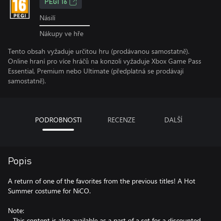
PEGI 16
Násilí
Nákupy ve hře
Tento obsah vyžaduje určitou hru (prodávanou samostatně).
Online hraní pro více hráčů na konzoli vyžaduje Xbox Game Pass
Essential, Premium nebo Ultimate (předplatná se prodávají
samostatně).
PODROBNOSTI
RECENZE
DALŠÍ
Popis
A return of one of the favorites from the previous titles! A Hot
Summer costume for NiCO.
Note:
- This content is also available as a part of a set for a discounted