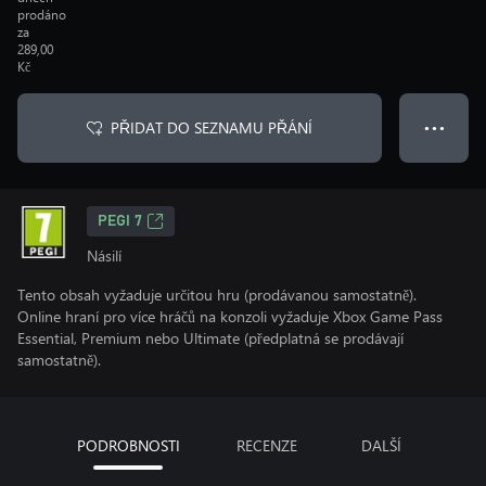
prodáno
za
289,00
Kč
PŘIDAT DO SEZNAMU PŘÁNÍ
● ● ●
PEGI 7
Násilí
Tento obsah vyžaduje určitou hru (prodávanou samostatně).
Online hraní pro více hráčů na konzoli vyžaduje Xbox Game Pass
Essential, Premium nebo Ultimate (předplatná se prodávají
samostatně).
PODROBNOSTI
RECENZE
DALŠÍ