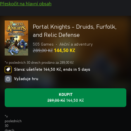
Přeskočit na hlavní obsah
Portal Knights - Druids, Furfolk,
and Relic Defense
505 Games
•
Akční a adventury
289,00 Kč
144,50 Kč
*v posledních 30 dnech prodáno za 289,00 Kč
Sleva: ušetřete 144,50 Kč, ends in 5 days
Vyžaduje hru
KOUPIT
289,00 Kč
144,50 Kč
*v
posledních
30
dnech