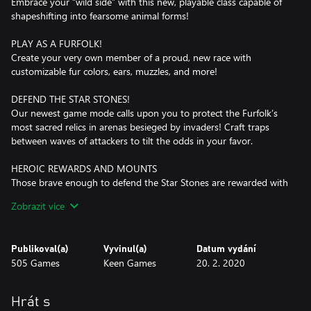
Embrace your “wild side” with this new, playable class capable of
shapeshifting into fearsome animal forms!
PLAY AS A FURFOLK!
Create your very own member of a proud, new race with
customizable fur colors, ears, muzzles, and more!
DEFEND THE STAR STONES!
Our newest game mode calls upon you to protect the Furfolk’s
most sacred relics in arenas besieged by invaders! Craft traps
between waves of attackers to tilt the odds in your favor.
HEROIC REWARDS AND MOUNTS
Those brave enough to defend the Star Stones are rewarded with
rare new treasures — including mythical mounts such as
Zobrazit více
unicorns and dragons!
BRING YOUR FRIENDS TO FAYNORE
Publikoval(a)
Vyvinul(a)
Datum vydání
Host other players on the Furfolk islands of Faynore! Note: only
505 Games
Keen Games
20. 2. 2020
players who own this expansion will be able to use items found
there.
Hrát s