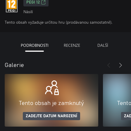
PEGI 12
Násilí
Tento obsah vyžaduje určitou hru (prodávanou samostatně).
PODROBNOSTI
RECENZE
DALŠÍ
Galerie
Tento obsah je zamknutý
Tent
ZADEJTE DATUM NAROZENÍ
ZAD