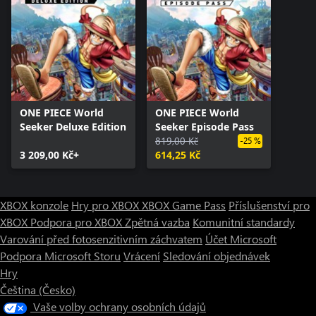
ONE PIECE World
ONE PIECE World
Seeker Deluxe Edition
Seeker Episode Pass
819,00 Kč
-25 %
3 209,00 Kč+
614,25 Kč
XBOX konzole
Hry pro XBOX
XBOX Game Pass
Příslušenství pro
XBOX
Podpora pro XBOX
Zpětná vazba
Komunitní standardy
Varování před fotosenzitivním záchvatem
Účet Microsoft
Podpora Microsoft Storu
Vrácení
Sledování objednávek
Hry
Čeština (Česko)
Vaše volby ochrany osobních údajů