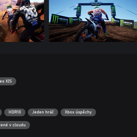
es X|S
HDR10
Jeden hráč
Xbox úspěchy
žené v cloudu