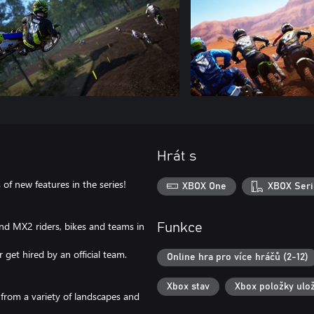
Hrát s
of new features in the series!
XBOX One
XBOX Seri
 and MX2 riders, bikes and teams in
Funkce
et hired by an official team.
Online hra pro více hráčů (2-12)
Xbox stav
Xbox položky ulo
 from a variety of landscapes and