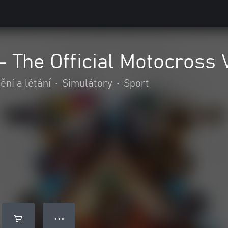
- The Official Motocross
ění a létání
•
Simulátory
•
Sport
● ● ●