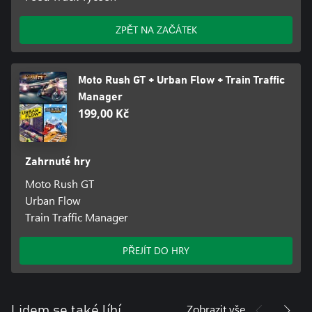
ZPĚT NA ZAČÁTEK
Moto Rush GT + Urban Flow + Train Traffic
Manager
199,00 Kč
Zahrnuté hry
Moto Rush GT
Urban Flow
Train Traffic Manager
PŘEJÍT DO HRY
Zobrazit vše
Lidem se také líbí