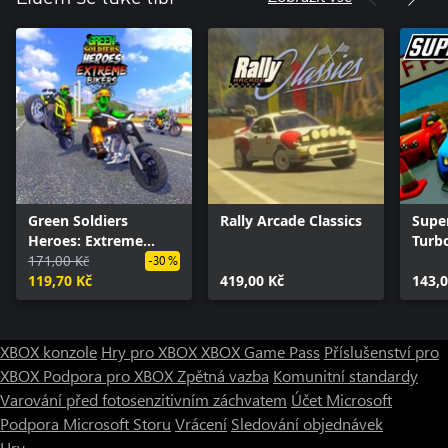
Green Soldiers
Rally Arcade Classics
Supe
Heroes: Extreme
Turb
Bikers
171,00 Kč
-30 %
119,70 Kč
419,00 Kč
143,0
XBOX konzole
Hry pro XBOX
XBOX Game Pass
Příslušenství pro
XBOX
Podpora pro XBOX
Zpětná vazba
Komunitní standardy
Varování před fotosenzitivním záchvatem
Účet Microsoft
Podpora Microsoft Storu
Vrácení
Sledování objednávek
Hry