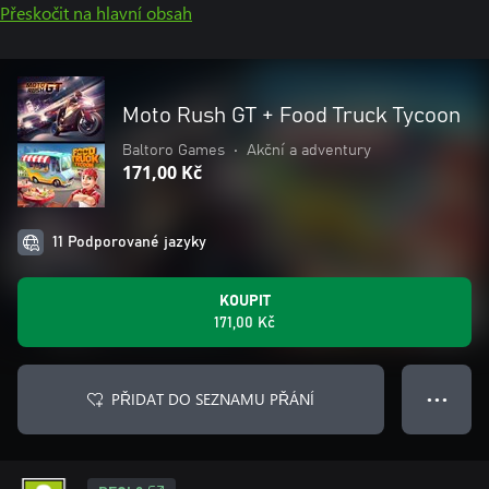
Přeskočit na hlavní obsah
Moto Rush GT + Food Truck Tycoon
Baltoro Games
•
Akční a adventury
171,00 Kč
11 Podporované jazyky
KOUPIT
171,00 Kč
PŘIDAT DO SEZNAMU PŘÁNÍ
● ● ●