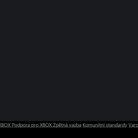
o XBOX
Podpora pro XBOX
Zpětná vazba
Komunitní standardy
Varo