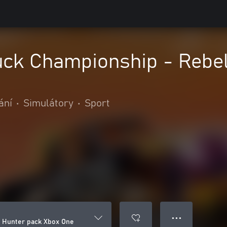
uck Championship - Rebe
ání
•
Simulátory
•
Sport
● ● ●
 Hunter pack Xbox One