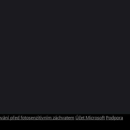
vání před fotosenzitivním záchvatem
Účet Microsoft
Podpora