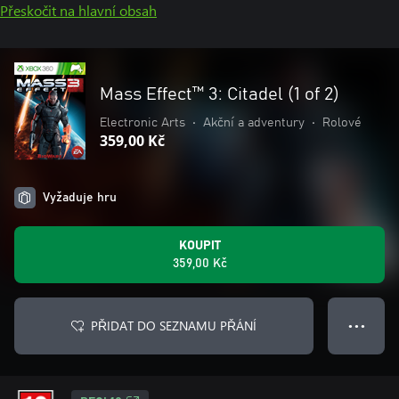
Přeskočit na hlavní obsah
Mass Effect™ 3: Citadel (1 of 2)
Electronic Arts
•
Akční a adventury
•
Rolové
359,00 Kč
Vyžaduje hru
KOUPIT
359,00 Kč
PŘIDAT DO SEZNAMU PŘÁNÍ
● ● ●