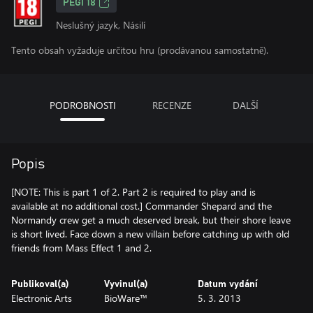
PEGI 18
Neslušný jazyk, Násilí
Tento obsah vyžaduje určitou hru (prodávanou samostatně).
PODROBNOSTI
RECENZE
DALŠÍ
Popis
[NOTE: This is part 1 of 2. Part 2 is required to play and is
available at no additional cost.] Commander Shepard and the
Normandy crew get a much deserved break, but their shore leave
is short lived. Face down a new villain before catching up with old
friends from Mass Effect 1 and 2.
Publikoval(a)
Vyvinul(a)
Datum vydání
Electronic Arts
BioWare™
5. 3. 2013