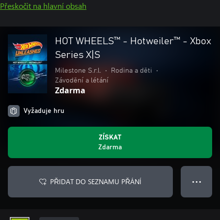
Přeskočit na hlavní obsah
HOT WHEELS™ - Hotweiler™ - Xbox
Series X|S
Milestone S.r.l.
•
Rodina a děti
•
Závodění a létání
Zdarma
Vyžaduje hru
ZÍSKAT
Zdarma
PŘIDAT DO SEZNAMU PŘÁNÍ
● ● ●