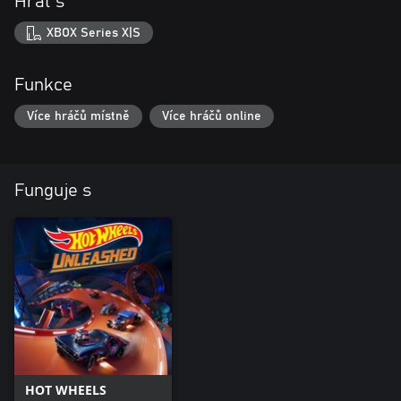
Hrát s
XBOX Series X|S
Funkce
Více hráčů místně
Více hráčů online
Funguje s
HOT WHEELS