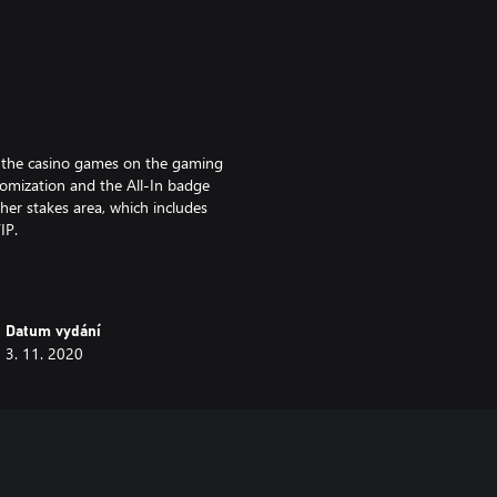
f the casino games on the gaming
stomization and the All-In badge
gher stakes area, which includes
IP.
Datum vydání
3. 11. 2020