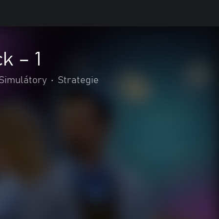
k – 1
Simulátory
•
Strategie