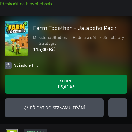
Přeskočit na hlavní obsah
Farm Together - Jalapeño Pack
Milkstone Studios
•
Rodina a děti
•
Simulátory
•
Strategie
115,00 Kč
Vyžaduje hru
KOUPIT
115,00 Kč
PŘIDAT DO SEZNAMU PŘÁNÍ
● ● ●