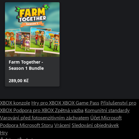
Farm Together -
Season 1 Bundle
289,00 Kč
XBOX konzole
Hry pro XBOX
XBOX Game Pass
Příslušenství pro
XBOX
Podpora pro XBOX
Zpětná vazba
Komunitní standardy
Varování před fotosenzitivním záchvatem
Účet Microsoft
Podpora Microsoft Storu
Vrácení
Sledování objednávek
Hry