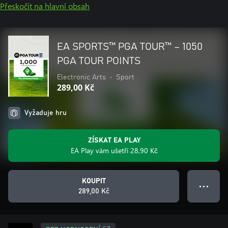
Přeskočit na hlavní obsah
EA SPORTS™ PGA TOUR™ – 1050
PGA TOUR POINTS
Electronic Arts
•
Sport
289,00 Kč
Vyžaduje hru
ZÍSKAT EA PLAY
EA Play vám ušetří 28,90 Kč
KOUPIT
● ● ●
289,00 Kč