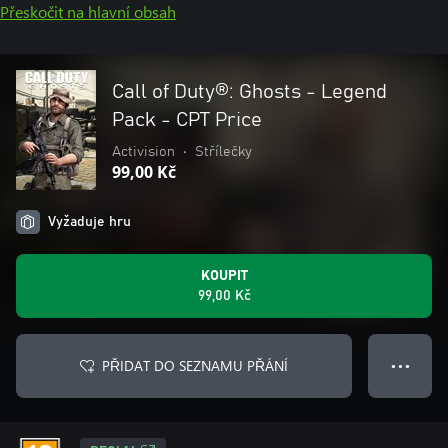
Přeskočit na hlavní obsah
Call of Duty®: Ghosts - Legend
Pack - CPT Price
Activision
•
Střílečky
99,00 Kč
Vyžaduje hru
KOUPIT
99,00 Kč
PŘIDAT DO SEZNAMU PŘÁNÍ
● ● ●