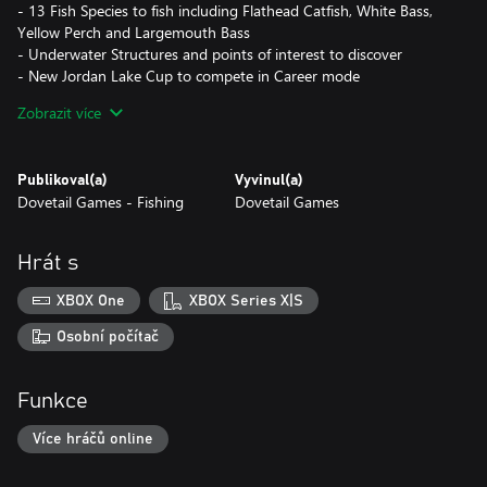
- 13 Fish Species to fish including Flathead Catfish, White Bass,
Yellow Perch and Largemouth Bass
- Underwater Structures and points of interest to discover
- New Jordan Lake Cup to compete in Career mode
- Dynamic time of day system for all day fishing
Zobrazit více
- 10 Named Legendary fish to find and catch
- Expansive waters and locations to discover
Publikoval(a)
Vyvinul(a)
Dovetail Games - Fishing
Dovetail Games
Hrát s
XBOX One
XBOX Series X|S
Osobní počítač
Funkce
Více hráčů online