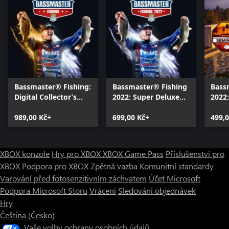
Bassmaster® Fishing:
Bassmaster® Fishing
Bass
Digital Collector’s
2022: Super Deluxe
2022:
Edition
Edition
Bund
989,00 Kč+
699,00 Kč+
499,0
XBOX konzole
Hry pro XBOX
XBOX Game Pass
Příslušenství pro
XBOX
Podpora pro XBOX
Zpětná vazba
Komunitní standardy
Varování před fotosenzitivním záchvatem
Účet Microsoft
Podpora Microsoft Storu
Vrácení
Sledování objednávek
Hry
Čeština (Česko)
Vaše volby ochrany osobních údajů