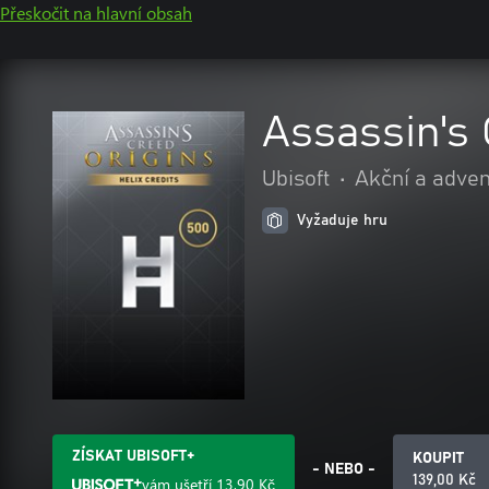
Přeskočit na hlavní obsah
Assassin's 
Ubisoft
•
Akční a adve
Vyžaduje hru
ZÍSKAT UBISOFT+
KOUPIT
- NEBO -
139,00 Kč
vám ušetří
13,90 Kč