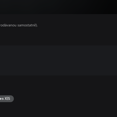
prodávanou samostatně).
es X|S