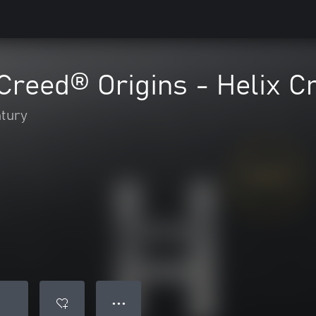
Creed® Origins - Helix C
ntury
● ● ●