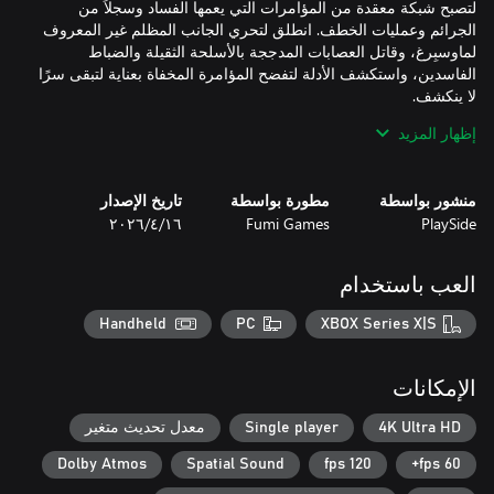
لتصبح شبكة معقدة من المؤامرات التي يعمها الفساد وسجلاً من
الجرائم وعمليات الخطف. انطلق لتحري الجانب المظلم غير المعروف
لماوسبِرغ، وقاتل العصابات المدججة بالأسلحة الثقيلة والضباط
الفاسدين، واستكشف الأدلة لتفضح المؤامرة المخفاة بعناية لتبقى سرًا
إظهار المزيد
من الأسلحة الآلية المُدمرة وصولاً إلى القوة التدميرية الهائلة، كل سلاح
منشور بواسطة
مطورة بواسطة
تاريخ الإصدار
في ترسانة بيبر مصمم لينشر الفوضى دون توقف في عالم كرتوني.
PlaySide
Fumi Games
١٦‏/٤‏/٢٠٢٦
سَلح نفسك بمجموعة من الأسلحة النارية الكلاسيكية التجريبية
والمُعدلة بإبداع واستخدم الترقيات القوية عندما تكون بحاجة للكمة
حديدية أقوى! تنتظرك مواجهات مميتة ومعارك مع زعماء مختلين عقليًا
العب باستخدام
في هذه المغامرة المتفجرة المستلهمة من ألعاب التصويب والتي تحمل
Handheld
PC
XBOX Series X|S
الإمكانات
استكشف ساحة متنوعة في المدينة؛ بدايةً من الشوارع المظلمة وحتى
أستوديوهات الأفلام الكلاسيكية ومباني الأوبرا الفاخرة والمستنقعات
4K Ultra HD
Single player
معدل تحديث متغير
السامة والمجارير تحت الأرض. وفي ظل وجود العديد من القضايا التي
Dolby Atmos
Spatial Sound
120 fps
60 fps+
عليك حلها والمقتنيات التي عليك أن تعثر عليها، تكون ماوسبِرغ مكانًا
سعيدًا لأي محقق! استخدم كل أداة في متناولك للركض على الحوائط