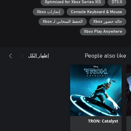
Optimized for Xbox Series X|S
DTS:X
والتنقل بخطافات المسك والقفز المزدوج خلال عالم كرتوني لا راحة
Console Keyboard & Mouse
إنجازات Xbox
حالة حضور Xbox
الحفظ السحابي لـ Xbox
Xbox Play Anywhere
- رسوم متحركة على الطريقة الكلاسيكية بالأبيض والأسود مرسومة
- معارك من منظور اللاعب (FPS) سريعة الإيقاع ترتكز على الحركة
إظهار الكل
People also like
- حملة مثيرة للاعب الفردي تكشف النقاب عن شبكة معقدة من
- أكثر من 20 مستوى في أجواء سوداوية تكتظ بالفئران والجرذان
- تترسانة كاملة تضم أكثر من عشرة أسلحة ومُعدات فريدة بلمسة
- قدرات تحرك يمكن تحريرها واجتياز المستويات بطريقة مستلهمة من
- موسيقى جاز تصويرية أصلية تقدم فرقة أوبرالية بارزة
TRON: Catalyst