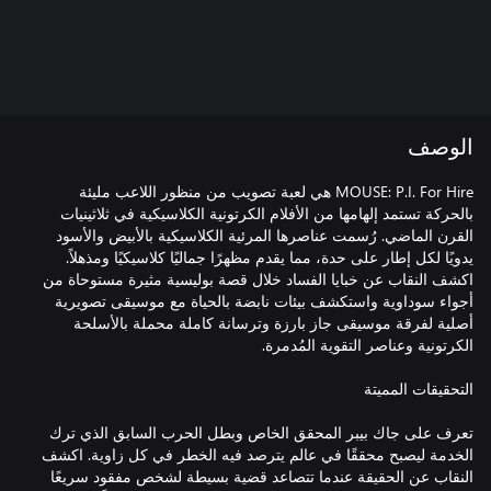
الوصف
MOUSE: P.I. For Hire هي لعبة تصويب من منظور اللاعب مليئة
بالحركة تستمد إلهامها من الأفلام الكرتونية الكلاسيكية في ثلاثينيات
القرن الماضي. رُسمت عناصرها المرئية الكلاسيكية بالأبيض والأسود
يدويًا لكل إطار على حدة، مما يقدم مظهرًا جماليًا كلاسيكيًا ومذهلاً.
اكشف النقاب عن خبايا الفساد خلال قصة بوليسية مثيرة مستوحاة من
أجواء سوداوية واستكشف بيئات نابضة بالحياة مع موسيقى تصويرية
أصلية لفرقة موسيقى جاز بارزة وترسانة كاملة محملة بالأسلحة
تعرف على جاك بيبر المحقق الخاص وبطل الحرب السابق الذي ترك
الخدمة ليصبح محققًا في عالم يترصد فيه الخطر في كل زاوية. اكشف
النقاب عن الحقيقة عندما تتصاعد قضية بسيطة لشخص مفقود سريعًا