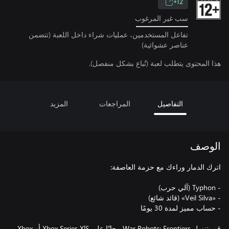
12+
سب غير المرغوب
تفاعل المستخدمين، عمليات شراء داخل اللعبة (تتضمن
عناصر عشوائية)
هذا المحتوى يتطلب لعبة (تُباع بشكل منفصل).
التفاصيل
المراجعات
المزيد
الوصف
قم بتنزيل War Robots: Frontiers مجانًا على Xbox Series X|S أو Xbox