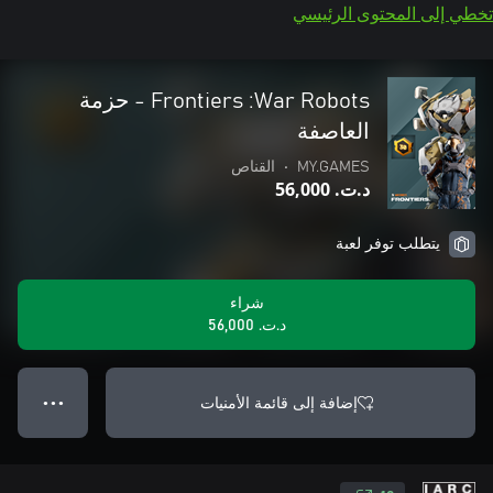
تخطي إلى المحتوى الرئيسي
War Robots:‏ Frontiers - حزمة
العاصفة
MY.GAMES
•
القناص
د.ت.‏ 56,000
يتطلب توفر لعبة
شراء
د.ت.‏ 56,000
إضافة إلى قائمة الأمنيات
● ● ●