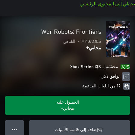
تخطي إلى المحتوى الرئيسي
War Robots: Frontiers
MY.GAMES
•
القناص
مجاني+
محسّنة لـ Xbox Series X|S
توافق ذكي
12 من اللغات المدعمة
الحصول عليه
مجاني+
إضافة إلى قائمة الأمنيات
● ● ●