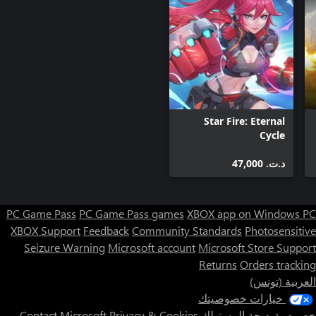
Star Fire: Eternal
Cycle
د.ت.‏ 47,000
PC Game Pass
PC Game Pass games
XBOX app on Windows PC
XBOX Support
Feedback
Community Standards
Photosensitive
Seizure Warning
Microsoft account
Microsoft Store Support
Returns
Orders tracking
العربية (تونس)
خيارات خصوصيتك
خصوصية صحة المستهلك
Privacy & Cookies
Contact Microsoft