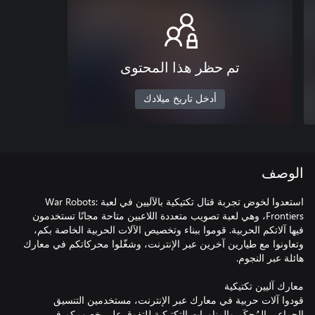
تم حظر هذا المحتوى
أدخل تاريخ ميلادك
الوصف
استعدوا لخوض تجربة قتال تكتيكية بالآليين في لعبة War Robots:
Frontiers، وهي لعبة تصويب متعددة اللاعبين متاحة مجانًا تستخدمون
فيها آلاتكم الحربية. قوموا ببناء وتخصيص الآلات الحربية الخاصة بكم،
وتعاونوا مع طيارين آخرين عبر الإنترنت، وشغّلوا محركاتكم في معارك
قودوا آلات حربية في معارك عبر الإنترنت، مستخدمين التنسيق
الجماعي المُحكَم والمناورات التكتيكية للتفوق على خصومكم في