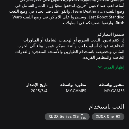
أنماط لعب ضد لاعبين آخرين. اندفعوا سعيًا وراء الدمار الشامل في
وضع اللعب Team Deathmatch، وابقَوا على قيد الحياة في وضع اللعب
Last Robot Standing، وسيطروا على الأماكن في وضع اللعب Warp
إذا كنتم تحبون اللعب السريع أو الهجمات الشاملة أو المناورات
الدفاعية، فهناك أسلوب لعب وآلة تناسبكم. قوموا ببناء آلي الحرب
المثالي وتخصيصه باستخدام الطيارين والأسلحة المتفجرة والقدرات
إظهار المزيد
اقتحموا عوالم Wild Ten البعيدة، وهو نظام على بُعد سنوات ضوئية من
الأرض. من كوكب جليدي متجمد إلى المناجم العميقة، وقواعد الأبحاث
منشور بواسطة
مطورة بواسطة
تاريخ الإصدار
السرية، ومحطات الطاقة الحرارية، تمتلئ هذه الخرائط بالفرص... لكن
MY.GAMES
MY.GAMES
4‏/3‏/2025
الطيارين هم وحدهم من يحددون على أي أرض سيسيطرون! كوّنوا
فريقًا، واكتشفوا أسرار هذه العوالم، وانتصروا في القتال!
العب باستخدام
XBOX Series X|S
XBOX One