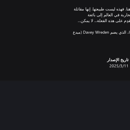
لن تحقق مرادها هنا. فهذه ليست طبيعتها. إنها مقاتلة
ربة في العالم إلى بائعة
استمتع بلعبة Wanderstop الرائعة من إبداع الفريق البارز في Ivy Road، الذي يضم Davey Wreden (مبدع
The Stanley Parable وThe Beginner’s Guide)، وKarla Zimonja (أحد مبدعي Gone Home وTacoma)
تاريخ الإصدار
11‏/3‏/2025