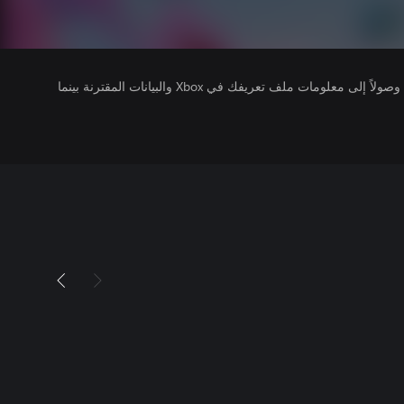
يتلقى ناشرو الألعاب التي تقوم بتشغيلها وصولاً إلى معلومات ملف تعريفك في Xbox والبيانات المقترنة بينما