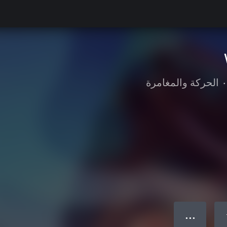
•
الحركة والمغامرة
● ● ●