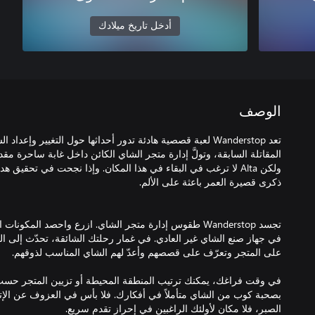
أدخل تاريخ ميلادك
الوصف
المقاتلة السابقة، وتولَّ إدارة متجر الشاي الكائن داخل غابة ساحرة مقدم
ولكن Alta لا ترغب في البقاء في هذا المكان. وإذا نجحت في تحقي
تجسد Wanderstop طقوس إدارة متجر الشاي. ازرع واحصد المكونا
في جهاز صنع الشاي غير العادي. في غمار رحلتك الشائقة، تحدّث إلى ا
في وقت فراغك، يمكنك ترتيب المنطقة المحيطة أو تزيين المتجر حس
بصحبة كوب من الشاي متأملاً في أفكارك. فلا بأس في العزوف عن الإتي