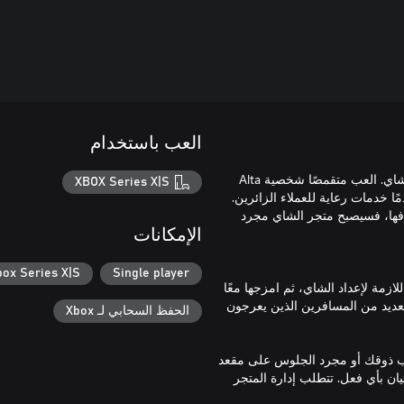
العب باستخدام
تعد Wanderstop لعبة قصصية هادئة تدور أحداثها حول التغيير وإعداد الشاي. العب متقمصًا شخصية Alta
XBOX Series X|S
ًا خدمات رعاية للعملاء الزائرين.
ق هدفها، فسيصبح متجر الشاي مجرد
الإمكانات
box Series X|S
Single player
ت اللازمة لإعداد الشاي، ثم امزجها معًا
لعديد من المسافرين الذين يعرجون
الحفظ السحابي لـ Xbox
ب ذوقك أو مجرد الجلوس على مقعد
ان بأي فعل. تتطلب إدارة المتجر