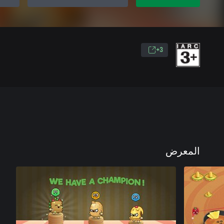
3+
المعرض