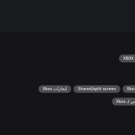
XBOX 
Shared/split screen
إنجازات Xbox
ـ Xbox