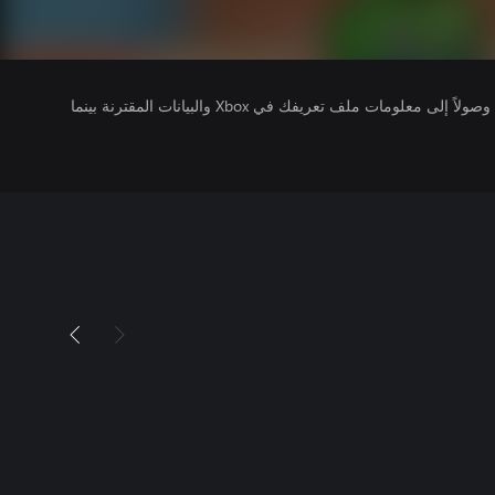
يتلقى ناشرو الألعاب التي تقوم بتشغيلها وصولاً إلى معلومات ملف تعريفك في Xbox والبيانات المقترنة بينما