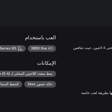
العب باستخدام
Ultra Foodmess Deluxe هي لعبة حفلات تنافسية يمكن أن يشترك بها حتى 4 لاعبين، حيث تتنافس
Series X|S
XBOX One
الإمكانات
نمط متعدد اللاعبين المحلي لـ Xbox (2-4)
حالة حضور Xbox
الحفظ السحابي ل