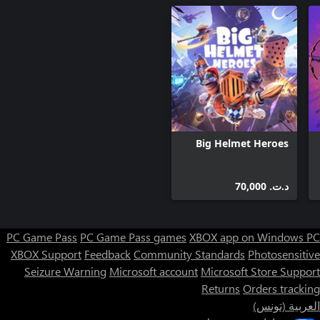
Big Helmet Heroes
د.ت.‏ 70,000
PC Game Pass
PC Game Pass games
XBOX app on Windows PC
XBOX Support
Feedback
Community Standards
Photosensitive
Seizure Warning
Microsoft account
Microsoft Store Support
Returns
Orders tracking
العربية (تونس)