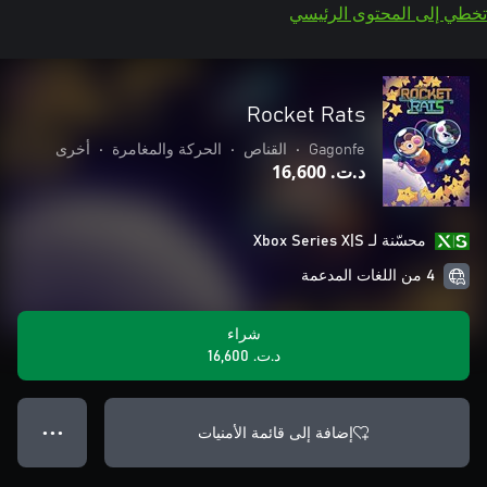
تخطي إلى المحتوى الرئيسي
Rocket Rats
Gagonfe
•
القناص
•
الحركة والمغامرة
•
أخرى
د.ت.‏ 16,600
محسّنة لـ Xbox Series X|S
4 من اللغات المدعمة
شراء
د.ت.‏ 16,600
إضافة إلى قائمة الأمنيات
● ● ●