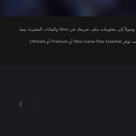
يتلقى ناشرو الألعاب التي تقوم بتشغيلها وصولاً إلى معلومات ملف تعريفك في Xbox والبيانات المقترنة بينما
تتطلب اللعبة متعددة اللاعبين عبر الإنترنت توفر Xbox Game Pass Essential أو Premium أو Ultimate