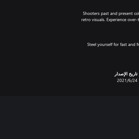
Shooters past and present col
retro visuals. Experience over-t
Steel yourself for fast and
Splatter the steel walls and alien
تاريخ الإصدار
the elder shooters, dialed 
24‏/6‏/2021
Discover new arenas through a b
Team up and go head-to-head in a
co-op, and dive into the fra