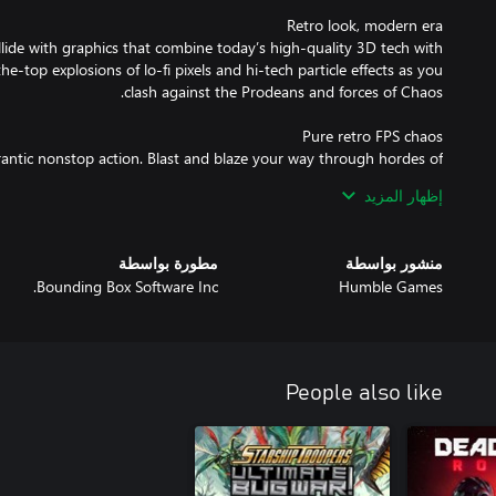
lide with graphics that combine today’s high-quality 3D tech with
he-top explosions of lo-fi pixels and hi-tech particle effects as you
 frantic nonstop action. Blast and blaze your way through hordes of
إظهار المزيد
 halls with the blood of your enemies. Experience the gory thrills of
منشور بواسطة
مطورة بواسطة
up to 11 thanks to Prodeus’s delightfully demented dismemberment
Bounding Box Software Inc.
Humble Games
uilt-in browser filled with community-created maps, and keep the
People also like
 variety of multiplayer modes. Take on the campaign in 4-player
y in 16-player Deathmatch, Team Deathmatch, CTF, and more—then