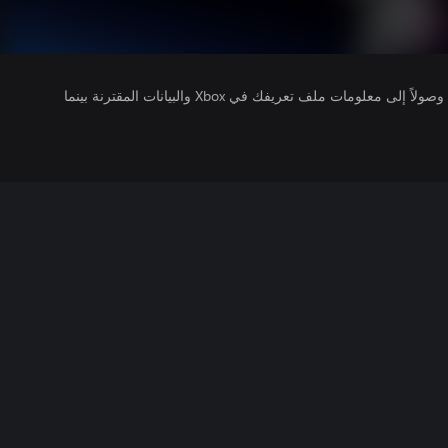
يتلقى ناشرو الألعاب التي تقوم بتشغيلها وصولاً إلى معلومات ملف تعريفك في Xbox والبيانات المقترنة بينما