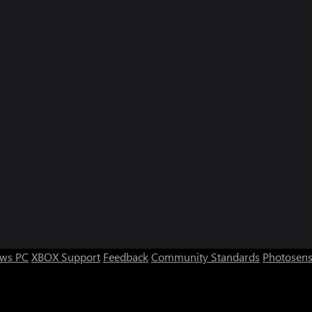
ws PC
XBOX Support
Feedback
Community Standards
Photosens