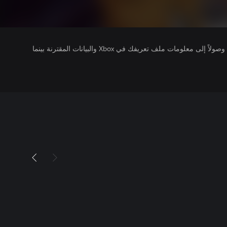
يتلقى ناشرو الألعاب التي تقوم بتشغيلها وصولاً إلى معلومات ملف تعريفك في Xbox والبيانات المقترنة بينما