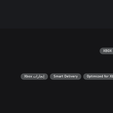
XBOX 
Optimized for X
Smart Delivery
إنجازات Xbox