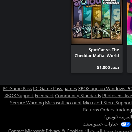
SpotCat vs The
Cheddar Mafia: World
Bundle
د.ت.‏ 51,000
PC Game Pass
PC Game Pass games
XBOX app on Windows PC
XBOX Support
Feedback
Community Standards
Photosensitive
Seizure Warning
Microsoft account
Microsoft Store Support
Returns
Orders tracking
العربية (تونس)
خيارات خصوصيتك
خصوصية صحة المستهلك
Privacy & Cookies
Contact Microsoft