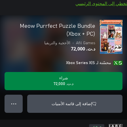
تخطي إلى المحتوى الرئيسي
Meow Purrfect Puzzle Bundle
(Xbox + PC)
Afil Games
•
الأحجية والتريفيا
د.ت.‏ 72,000
محسّنة لـ Xbox Series X|S
شراء
د.ت.‏ 72,000
إضافة إلى قائمة الأمنيات
● ● ●