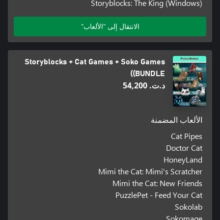
Storyblocks: The King (Windows)
الانتقال إلى "الألعاب"
Storyblocks + Cat Games + Soko Games
(BUNDLE)
د.ت.‏ 54,200
الألعاب المضمنة
Cat Pipes
Doctor Cat
HoneyLand
Mimi the Cat: Mimi's Scratcher
Mimi the Cat: New Friends
PuzzlePet - Feed Your Cat
Sokolab
Sokomage